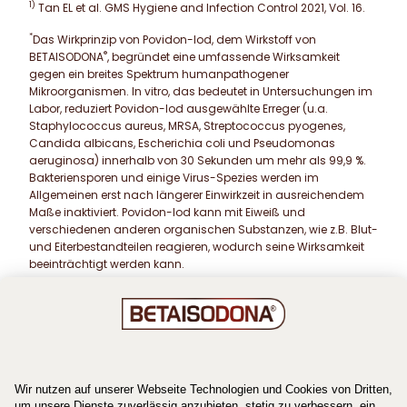
1)
Tan EL et al. GMS Hygiene and Infection Control 2021, Vol. 16.
*
Das Wirkprinzip von Povidon-Iod, dem Wirkstoff von
®
BETAISODONA
, begründet eine umfassende Wirksamkeit
gegen ein breites Spektrum humanpathogener
Mikroorganismen. In vitro, das bedeutet in Untersuchungen im
Labor, reduziert Povidon-Iod ausgewählte Erreger (u.a.
Staphylococcus aureus, MRSA, Streptococcus pyogenes,
Candida albicans, Escherichia coli und Pseudomonas
aeruginosa) innerhalb von 30 Sekunden um mehr als 99,9 %.
Bakteriensporen und einige Virus-Spezies werden im
Allgemeinen erst nach längerer Einwirkzeit in ausreichendem
Maße inaktiviert. Povidon-Iod kann mit Eiweiß und
verschiedenen anderen organischen Substanzen, wie z.B. Blut-
und Eiterbestandteilen reagieren, wodurch seine Wirksamkeit
beeinträchtigt werden kann.
®
Betaisodona
Salbe 100 mg/g
Wirkstoff:
Povidon-Iod.
Anwendungsgebiete:
®
Betaisodona
Salbe ist ein keimtötendes Mittel (Antiseptikum)
zur Anwendung auf Haut und Wunden.
®
Betaisodona
Salbe wird wiederholt, zeitlich begrenzt
angewendet zur antiseptischen Wundbehandlung bei