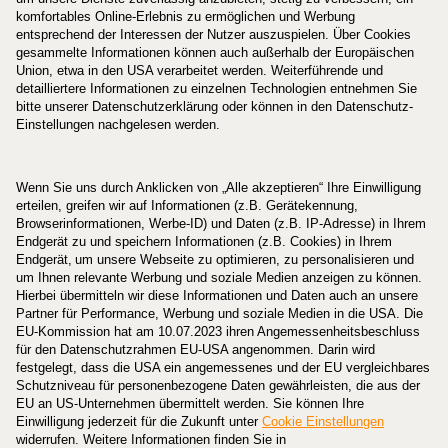
geschädigter Haut, z.B. Druckgeschwüre,
Unterschenkelgeschwüre, oberflächlichen Wunden und
Verbrennungen, infizierten und superinfizierten
Hauterkrankungen.
Zu Risiken und Nebenwirkungen lesen Sie die
Packungsbeilage und fragen Sie Ihre Ärztin, Ihren Arzt oder
in Ihrer Apotheke. Stand 07-25
®
©BETAISODONA
ist ein
eingetragenes Warenzeichen von
iNova Pharmaceuticals.
Zulassungsinhaber: Taw Pharma.