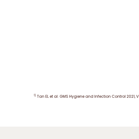
1)
Tan EL et al. GMS Hygiene and Infection Control 2021, Vo