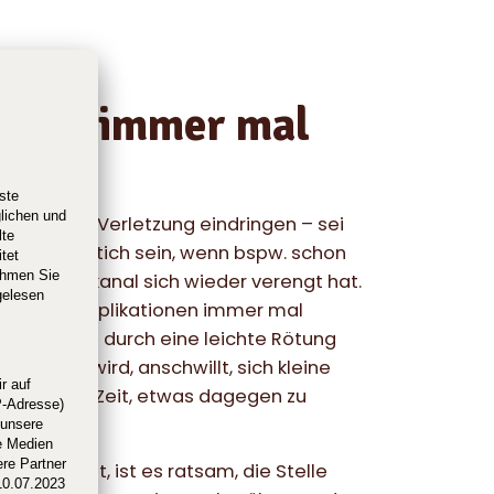
önnen immer mal
e in eine Verletzung eindringen – sei
 frischen Stich sein, wenn bspw. schon
der Stichkanal sich wieder verengt hat.
 kleinen Komplikationen immer mal
ch bereits durch eine leichte Rötung
und heiß wird, anschwillt, sich kleine
 es höchste Zeit, etwas dagegen zu
zündet hat, ist es ratsam, die Stelle