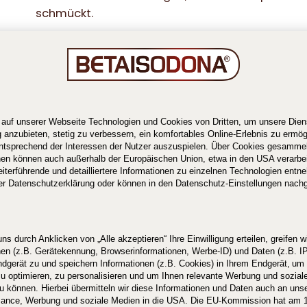
schmückt.
Entzündete Stellen k
vorkommen
Entzündungen entstehen zum Beispiel, wenn Keim
sie noch so klein. Das kann auch lange nach dem
lange keine Ohrringe mehr getragen wurden und 
Bei einem Ohrring oder Piercing können solche
vorkommen: Eine beginnende Entzündung kann si
abzeichnen. Spätestens wenn die Stelle aber rot 
Eiterbläschen bilden oder es sogar blutet, wird
unternehmen.
Wenn sich die Stelle um Ohrring oder Piercing ent